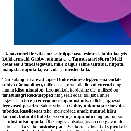
23. novembril tervitasime selle õppeaasta esimeses tantsulaagris
kõiki armsaid Gabby nukumaja ja Tantsustaari sõpru! Meid
ootas ees 3 tundi tegevusi, mille käigus saime tantsida, hüpata,
mängida, nuputada, värvida ja meisterdada.
Tantsulaagris saavad lapsed kohe esimese tegevusena endale
sobiva näomaalingu,
milleks sel korral olid
ilusad vurrud
ning
nunnu
kiisu ninatäpp
. Loomulikult kordasime üle, millised on
tantsulaagri kokkulepped
ning sealt edasi tuli juba ühise
tegevusena
tore ja energiline soojendustants
, millele järgnesid
tegevused pesades
. Saime seigelda
Gabby nukumaja erinevates
tubades
,
kassijoogat teh
a, meisterdada
omale nunnud kiisu
kõrvad
,
batuudil hullata
,
värvida
ja
nuputada
ning loomulikult
ka
ühistantsu õppida
. Ühes õiges tantsulaagris on energiavarude
täitmiseks ka väike
nosimise paus
. Sel korral saime lisaks
pirukale