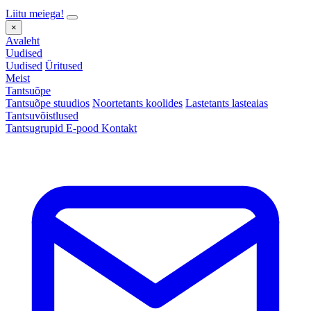
Liitu meiega!
×
Avaleht
Uudised
Uudised
Üritused
Meist
Tantsuõpe
Tantsuõpe stuudios
Noortetants koolides
Lastetants lasteaias
Tantsuvõistlused
Tantsugrupid
E-pood
Kontakt