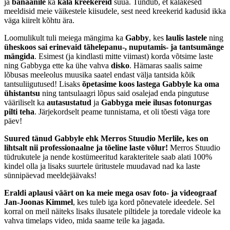
ja
banaanile
ka
kala kreekereid
süüa. Tundub, et kalakesed
meeldisid meie väikestele kiisudele, sest need kreekerid kadusid ikka
väga kiirelt kõhtu ära.
Loomulikult tuli meiega mängima ka
Gabby
, kes
laulis lastele
ning
üheskoos sai erinevaid tähelepanu-, nuputamis- ja tantsumänge
mängida
. Esimest (ja kindlasti mitte viimast) korda võtsime laste
ning Gabbyga ette ka ühe vahva
disko
. Hämaras saalis saime
lõbusas meeleolus muusika saatel endast välja tantsida kõik
tantsuliigutused! Lisaks
õpetasime koos lastega Gabbyle ka oma
ühistantsu
ning tantsulaagri lõpus said osalejad enda pingutuse
vääriliselt ka
autasustatud
ja
Gabbyga meie ilusas fotonurgas
pilti teha
. Järjekordselt peame tunnistama, et oli tõesti väga tore
päev!
Suured tänud Gabbyle ehk Merros Stuudio Merlile, kes on
lihtsalt nii professionaalne ja tõeline laste võlur!
Merros Stuudio
tüdrukutele ja nende kostümeeritud karakteritele saab alati 100%
kindel olla ja lisaks suurtele üritustele muudavad nad ka laste
sünnipäevad meeldejäävaks!
Eraldi aplausi väärt on ka meie mega osav foto- ja videograaf
Jan-Joonas Kimmel
, kes tuleb iga kord põnevatele ideedele. Sel
korral on meil näiteks lisaks ilusatele piltidele ja toredale videole ka
vahva timelaps video, mida saame teile ka jagada.