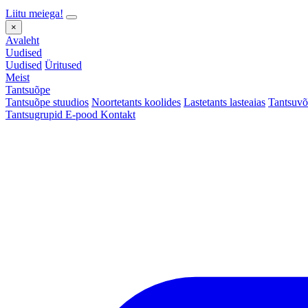
Liitu meiega!
×
Avaleht
Uudised
Uudised
Üritused
Meist
Tantsuõpe
Tantsuõpe stuudios
Noortetants koolides
Lastetants lasteaias
Tantsuvõ
Tantsugrupid
E-pood
Kontakt