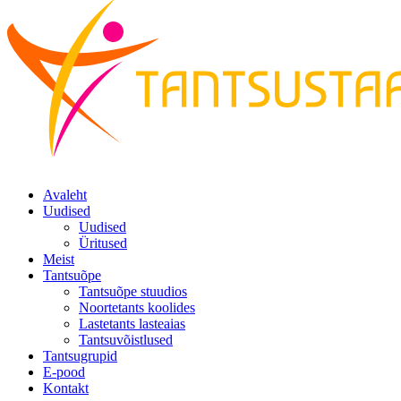
Avaleht
Uudised
Uudised
Üritused
Meist
Tantsuõpe
Tantsuõpe stuudios
Noortetants koolides
Lastetants lasteaias
Tantsuvõistlused
Tantsugrupid
E-pood
Kontakt