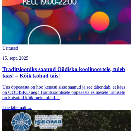
Üritused
15. sept. 2025
Traditsiooniks saanud Öödisko koolinoortele, tuleb
taas! – Kõik kohad täis!
Uus õppeaasta on hoo kenasti sisse saanud ja see tähendab, et käes
on ÖÖDISKO aeg! Traditsioonlisele õppeaasta esimesele üritusele
on kutsutud kõik meie tublid…
Loe lähemalt
→