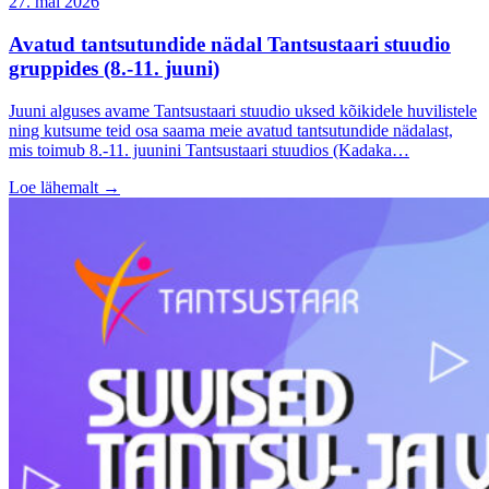
27. mai 2026
Avatud tantsutundide nädal Tantsustaari stuudio
gruppides (8.-11. juuni)
Juuni alguses avame Tantsustaari stuudio uksed kõikidele huvilistele
ning kutsume teid osa saama meie avatud tantsutundide nädalast,
mis toimub 8.-11. juunini Tantsustaari stuudios (Kadaka…
Loe lähemalt
→