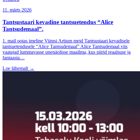
11. märts 2026
Tantsustaari kevadine tantsuetendus “Alice
Tantsudemaal”.
1. mail ootas imeline Viimsi Artium meid Tantsustaari kevadisele
tantsuetendusele “Alice Tantsudemaal” Alice Tantsudemaal viis
vaatajad lummavasse unenäolisse maailma, kus piirid reaalsuse ja
fantaasia…
Loe lähemalt
→