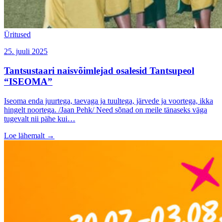
Üritused
25. juuli 2025
Tantsustaari naisvõimlejad osalesid Tantsupeol
“ISEOMA”
Iseoma enda juurtega, taevaga ja tuultega, järvede ja voortega, ikka
hingelt noortega. /Jaan Pehk/ Need sõnad on meile tänaseks väga
tugevalt nii pähe kui…
Loe lähemalt
→