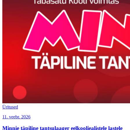
Üritused
11. veebr. 2026
Minnie täpiline tantsulaager eelkooliealistele lastele