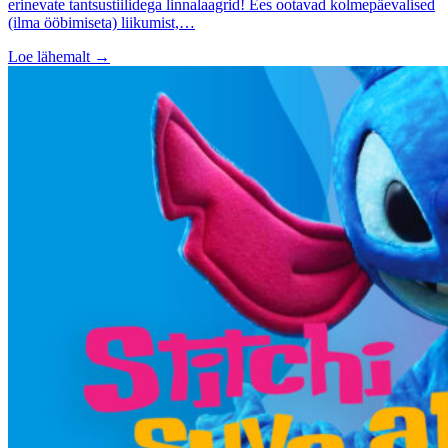
erinevate tantsustiilidega linnalaagrid! Ees ootavad kolmepäevalised
(ilma ööbimiseta) liikumist,…
Loe lähemalt
→