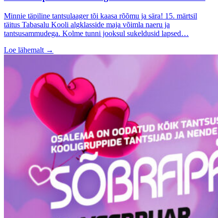
Minnie täpiline tantsulaager tõi kaasa rõõmu ja sära! 15. märtsil
täitus Tabasalu Kooli algklasside maja võimla naeru ja
tantsusammudega. Kolme tunni jooksul sukeldusid lapsed…
Loe lähemalt
→