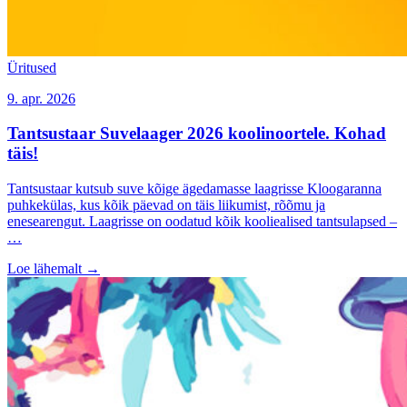
Üritused
9. apr. 2026
Tantsustaar Suvelaager 2026 koolinoortele. Kohad
täis!
Tantsustaar kutsub suve kõige ägedamasse laagrisse Kloogaranna
puhkekülas, kus kõik päevad on täis liikumist, rõõmu ja
enesearengut. Laagrisse on oodatud kõik kooliealised tantsulapsed –
…
Loe lähemalt
→