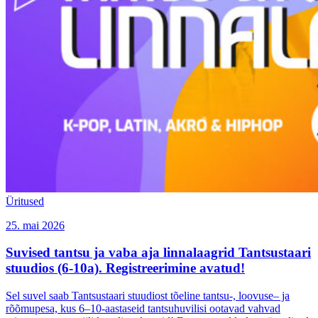
Üritused
25. mai 2026
Suvised tantsu ja vaba aja linnalaagrid Tantsustaari
stuudios (6-10a). Registreerimine avatud!
Sel suvel saab Tantsustaari stuudiost tõeline tantsu-, loovuse– ja
rõõmupesa, kus 6–10-aastaseid tantsuhuvilisi ootavad vahvad