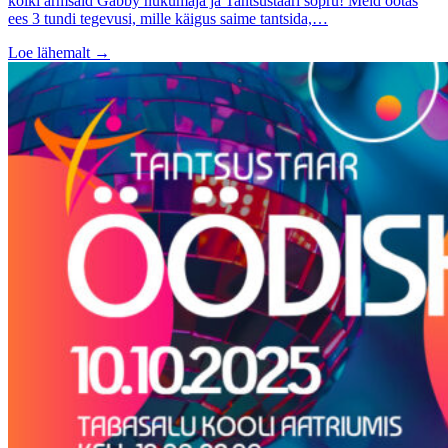
kõiki armsaid Gabby nukumaja ja Tantsustaari sõpru! Meid ootas
ees 3 tundi tegevusi, mille käigus saime tantsida,…
Loe lähemalt
→