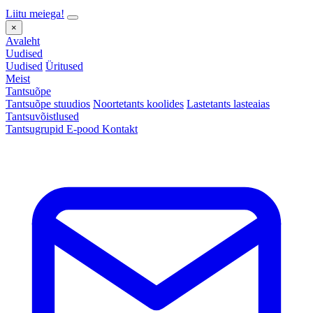
Liitu meiega!
×
Avaleht
Uudised
Uudised
Üritused
Meist
Tantsuõpe
Tantsuõpe stuudios
Noortetants koolides
Lastetants lasteaias
Tantsuvõistlused
Tantsugrupid
E-pood
Kontakt