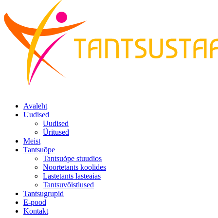
Avaleht
Uudised
Uudised
Üritused
Meist
Tantsuõpe
Tantsuõpe stuudios
Noortetants koolides
Lastetants lasteaias
Tantsuvõistlused
Tantsugrupid
E-pood
Kontakt