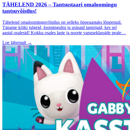
TÄHELEND 2026 – Tantsustaari omaloomingu
tantsuvõistlus!
Tähelend omaloominguvõistlus on selleks õppeaastaks lõppenud.
Täname kõiki julgeid, loomingulisi ja usinaid tantsijaid, kes sel
aastal osalesid! Kokku osales laste ja noorte vanuseklasside peale…
Loe lähemalt
→