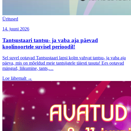
Üritused
14. juuni 2026
Tantsustaari tantsu- ja vaba aja päevad
koolinoortele suvisel perioodil!
Sel suvel ootavad Tantsustaari lapsi kolm vahvat tantsu- ja vaba aja
päeva, mis on mõeldud meie tantsijatele täiesti tasuta! Ees ootavad
mängud, liikumine, tants,…
Loe lähemalt
→