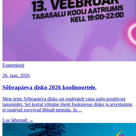
Esinemised
26. jaan. 2026
Sõbrapäeva disko 2026 koolinoortele.
Meie teine Sõbrapäeva disko sai osalejatelt väga palju positiivset
tagasisidet. Sel korral võtsime tõesti fookusesse disko ja arvestasime,
et osalejad soovivad lihtsalt tantsida. Ja…
Loe lähemalt
→